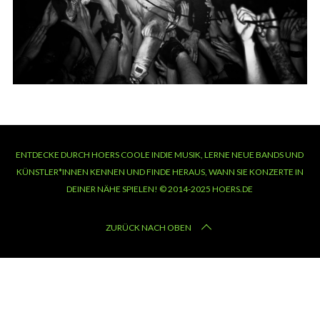
ENTDECKE DURCH HOERS COOLE INDIE MUSIK, LERNE NEUE BANDS UND
KÜNSTLER*INNEN KENNEN UND FINDE HERAUS, WANN SIE KONZERTE IN
DEINER NÄHE SPIELEN! © 2014-2025 HOERS.DE
ZURÜCK NACH OBEN