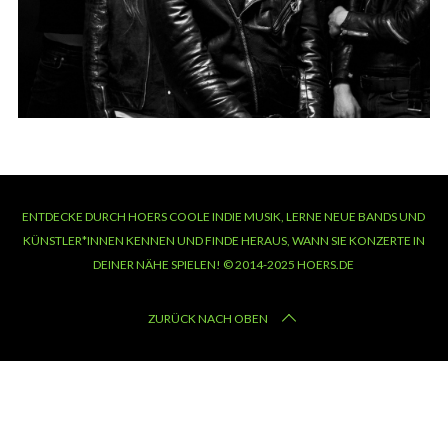
ENTDECKE DURCH HOERS COOLE INDIE MUSIK, LERNE NEUE BANDS UND
KÜNSTLER*INNEN KENNEN UND FINDE HERAUS, WANN SIE KONZERTE IN
DEINER NÄHE SPIELEN! © 2014-2025 HOERS.DE
ZURÜCK NACH OBEN