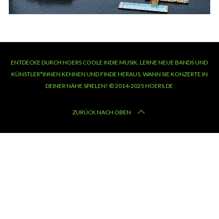
ENTDECKE DURCH HOERS COOLE INDIE MUSIK, LERNE NEUE BANDS UND
KÜNSTLER*INNEN KENNEN UND FINDE HERAUS, WANN SIE KONZERTE IN
DEINER NÄHE SPIELEN! © 2014-2025 HOERS.DE
ZURÜCK NACH OBEN