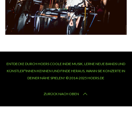
ENTDECKE DURCH HOERS COOLE INDIE MUSIK, LERNE NEUE BANDS UND
KÜNSTLER*INNEN KENNEN UND FINDE HERAUS, WANN SIE KONZERTE IN
DEINER NÄHE SPIELEN! © 2014-2025 HOERS.DE
ZURÜCK NACH OBEN