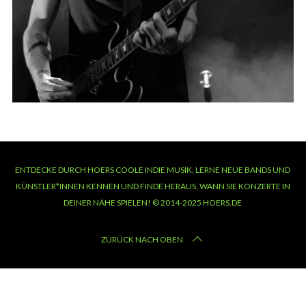
ENTDECKE DURCH HOERS COOLE INDIE MUSIK, LERNE NEUE BANDS UND
KÜNSTLER*INNEN KENNEN UND FINDE HERAUS, WANN SIE KONZERTE IN
DEINER NÄHE SPIELEN! © 2014-2025 HOERS.DE
ZURÜCK NACH OBEN