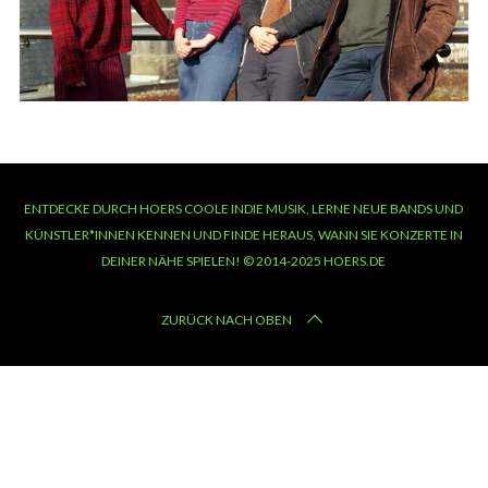
ENTDECKE DURCH HOERS COOLE INDIE MUSIK, LERNE NEUE BANDS UND
KÜNSTLER*INNEN KENNEN UND FINDE HERAUS, WANN SIE KONZERTE IN
DEINER NÄHE SPIELEN! © 2014-2025 HOERS.DE
ZURÜCK NACH OBEN