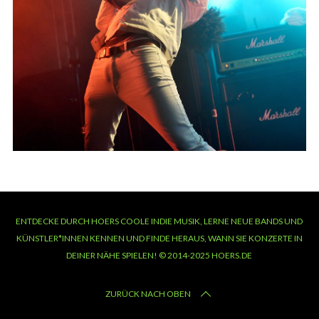
ENTDECKE DURCH HOERS COOLE INDIE MUSIK, LERNE NEUE BANDS UND
KÜNSTLER*INNEN KENNEN UND FINDE HERAUS, WANN SIE KONZERTE IN
DEINER NÄHE SPIELEN! © 2014-2025 HOERS.DE
ZURÜCK NACH OBEN