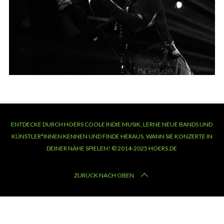
ENTDECKE DURCH HOERS COOLE INDIE MUSIK, LERNE NEUE BANDS UND
KÜNSTLER*INNEN KENNEN UND FINDE HERAUS, WANN SIE KONZERTE IN
DEINER NÄHE SPIELEN! © 2014-2025 HOERS.DE
ZURÜCK NACH OBEN