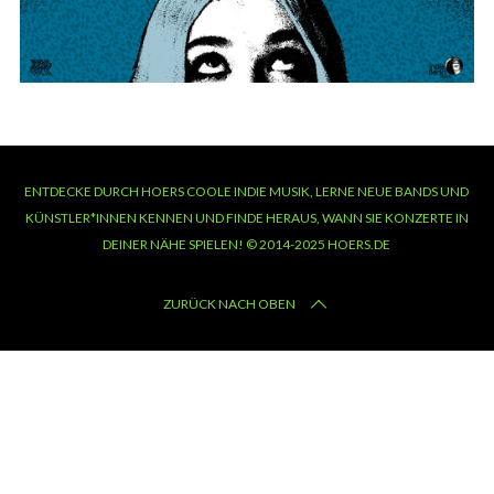
ENTDECKE DURCH HOERS COOLE INDIE MUSIK, LERNE NEUE BANDS UND
KÜNSTLER*INNEN KENNEN UND FINDE HERAUS, WANN SIE KONZERTE IN
DEINER NÄHE SPIELEN! © 2014-2025 HOERS.DE
ZURÜCK NACH OBEN