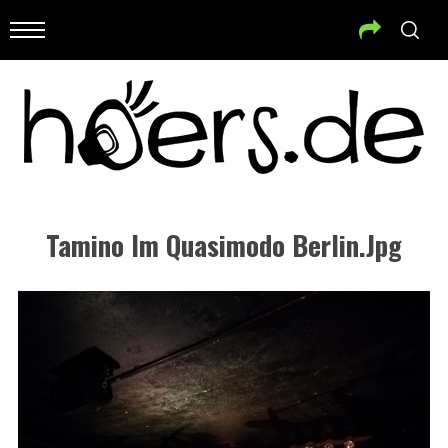
Tamino Im Quasimodo Berlin.jpg