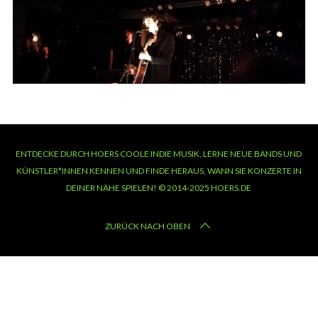
ENTDECKE DURCH HOERS COOLE INDIE MUSIK, LERNE NEUE BANDS UND
KÜNSTLER*INNEN KENNEN UND FINDE HERAUS, WANN SIE KONZERTE IN
DEINER NÄHE SPIELEN! © 2014-2025 HOERS.DE
ZURÜCK NACH OBEN