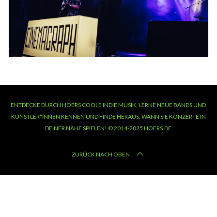
ENTDECKE DURCH HOERS COOLE INDIE MUSIK, LERNE NEUE BANDS UND
KÜNSTLER*INNEN KENNEN UND FINDE HERAUS, WANN SIE KONZERTE IN
DEINER NÄHE SPIELEN! © 2014-2025 HOERS.DE
ZURÜCK NACH OBEN