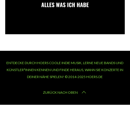
ENTDECKE DURCH HOERS COOLE INDIE MUSIK, LERNE NEUE BANDS UND
KÜNSTLER*INNEN KENNEN UND FINDE HERAUS, WANN SIE KONZERTE IN
DEINER NÄHE SPIELEN! © 2014-2025 HOERS.DE
ZURÜCK NACH OBEN