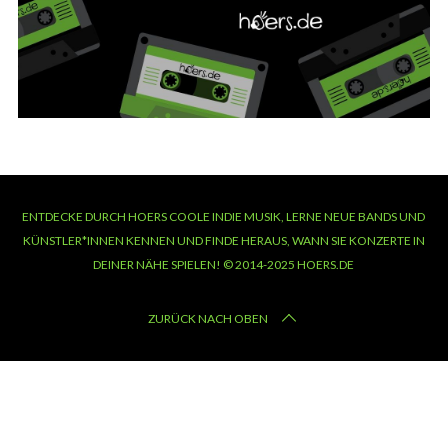
ENTDECKE DURCH HOERS COOLE INDIE MUSIK, LERNE NEUE BANDS UND
KÜNSTLER*INNEN KENNEN UND FINDE HERAUS, WANN SIE KONZERTE IN
DEINER NÄHE SPIELEN! © 2014-2025 HOERS.DE
ZURÜCK NACH OBEN