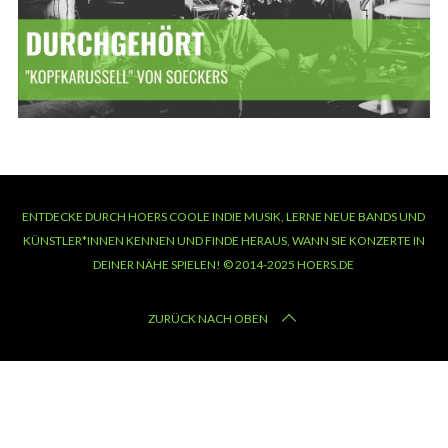
ENTDECKE DURCH HOERS COOLE INDIE MUSIK, LERNE NEUE BANDS UND
KÜNSTLER*INNEN KENNEN UND FINDE HERAUS, WANN SIE KONZERTE IN
DEINER NÄHE SPIELEN! © 2014-2025 HOERS.DE
ZURÜCK NACH OBEN