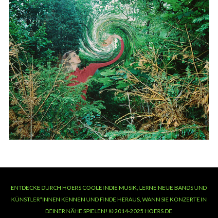
ENTDECKE DURCH HOERS COOLE INDIE MUSIK, LERNE NEUE BANDS UND
KÜNSTLER*INNEN KENNEN UND FINDE HERAUS, WANN SIE KONZERTE IN
DEINER NÄHE SPIELEN! © 2014-2025 HOERS.DE