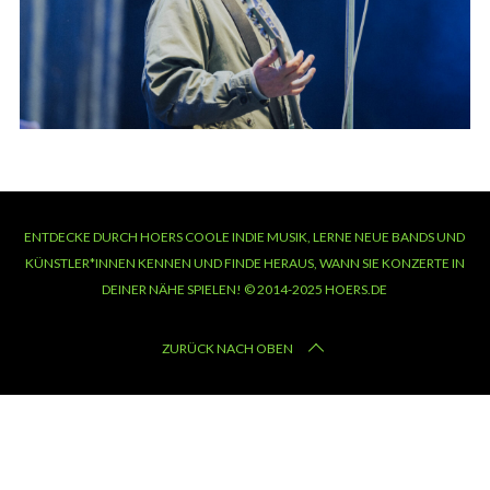
ENTDECKE DURCH HOERS COOLE INDIE MUSIK, LERNE NEUE BANDS UND
KÜNSTLER*INNEN KENNEN UND FINDE HERAUS, WANN SIE KONZERTE IN
DEINER NÄHE SPIELEN! © 2014-2025 HOERS.DE
ZURÜCK NACH OBEN