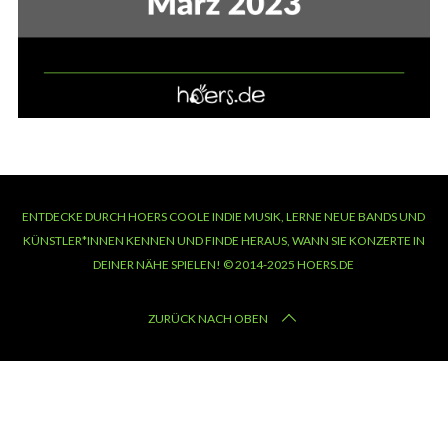
ENTDECKE DURCH HOERS COOLE INDIE MUSIK, LERNE NEUE BANDS UND
KÜNSTLER*INNEN KENNEN UND FINDE HERAUS, WANN SIE KONZERTE IN
DEINER NÄHE SPIELEN! © 2014-2025 HOERS.DE
ZURÜCK NACH OBEN