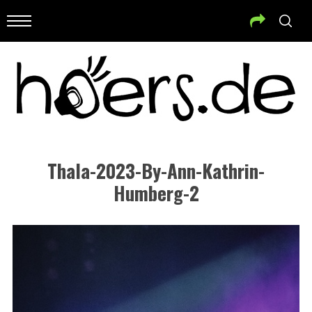
Thala-2023-By-Ann-Kathrin-
Humberg-2