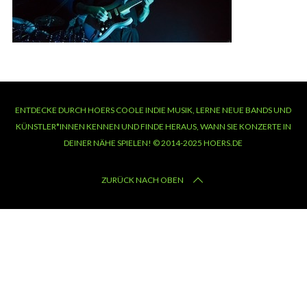
ENTDECKE DURCH HOERS COOLE INDIE MUSIK, LERNE NEUE BANDS UND
KÜNSTLER*INNEN KENNEN UND FINDE HERAUS, WANN SIE KONZERTE IN
DEINER NÄHE SPIELEN! © 2014-2025 HOERS.DE
ZURÜCK NACH OBEN