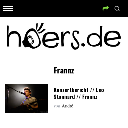
Frannz
Konzertbericht // Leo
Stannard // Frannz
von
André