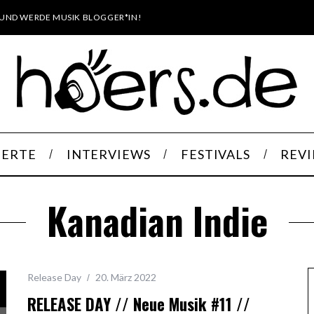
UND WERDE MUSIK BLOGGER*IN!
ERTE
INTERVIEWS
FESTIVALS
REV
Kanadian Indie
Release Day
20. März 2022
RELEASE DAY // Neue Musik #11 //