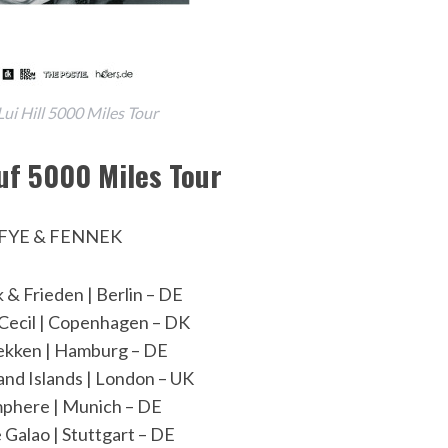
ui Hill 5000 Miles Tour
auf 5000 Miles Tour
: FYE & FENNEK
 & Frieden | Berlin – DE
Cecil | Copenhagen – DK
ekken | Hamburg – DE
nd Islands | London – UK
phere | Munich – DE
 Galao | Stuttgart – DE