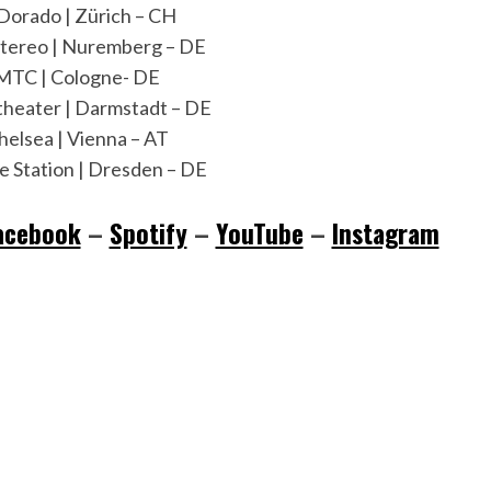
Dorado | Zürich – CH
Stereo | Nuremberg – DE
MTC | Cologne- DE
theater | Darmstadt – DE
elsea | Vienna – AT
 Station | Dresden – DE
acebook
–
Spotify
–
YouTube
–
Instagram