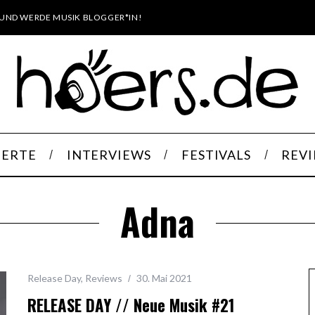
UND WERDE MUSIK BLOGGER*IN!
ERTE
INTERVIEWS
FESTIVALS
REV
Adna
Release Day
,
Reviews
30. Mai 2021
RELEASE DAY // Neue Musik #21