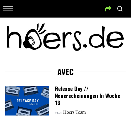
AVEC
Release Day //
Neuerscheinungen In Woche
13
von
Hoers Team