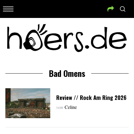
Bad Omens
Review // Rock Am Ring 2026
von
Celine