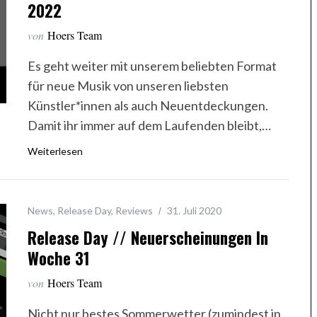
2022
von
Hoers Team
Es geht weiter mit unserem beliebten Format
für neue Musik von unseren liebsten
Künstler*innen als auch Neuentdeckungen.
Damit ihr immer auf dem Laufenden bleibt,…
Weiterlesen
News
,
Release Day
,
Reviews
31. Juli 2020
Release Day // Neuerscheinungen In
Woche 31
von
Hoers Team
Nicht nur bestes Sommerwetter (zumindest in