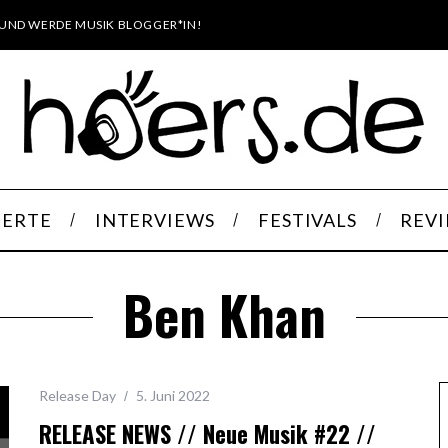
UND WERDE MUSIK BLOGGER*IN!
ERTE
INTERVIEWS
FESTIVALS
REV
Ben Khan
Release Day
5. Juni 2022
RELEASE NEWS // Neue Musik #22 //