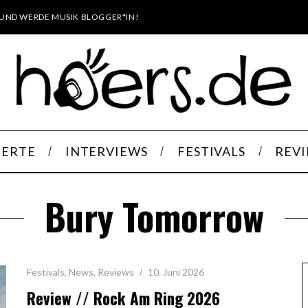
UND WERDE MUSIK BLOGGER*IN!
ERTE
INTERVIEWS
FESTIVALS
REV
Bury Tomorrow
Festivals
,
News
,
Reviews
10. Juni 2026
Review // Rock Am Ring 2026