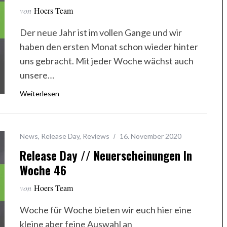
von
Hoers Team
Der neue Jahr ist im vollen Gange und wir
haben den ersten Monat schon wieder hinter
uns gebracht. Mit jeder Woche wächst auch
unsere…
Weiterlesen
News
,
Release Day
,
Reviews
16. November 2020
Release Day // Neuerscheinungen In
Woche 46
von
Hoers Team
Woche für Woche bieten wir euch hier eine
kleine aber feine Auswahl an