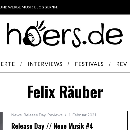
UND WERDE MUSIK BLOGGER*IN!
ERTE
INTERVIEWS
FESTIVALS
REV
Felix Räuber
News
,
Release Day
,
Reviews
1. Februar 2021
Release Day // Neue Musik #4