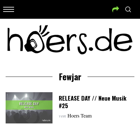
Fewjar
RELEASE DAY // Neue Musik
#25
von
Hoers Team