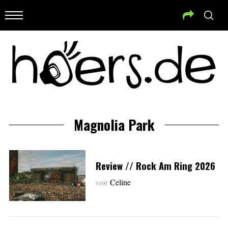
Magnolia Park
Review // Rock Am Ring 2026
von
Celine