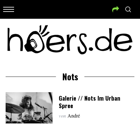
Nots
Galerie // Nots Im Urban
Spree
von
André