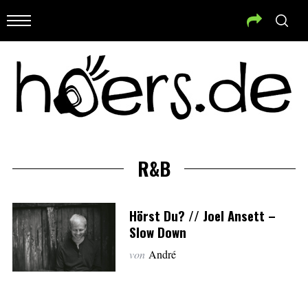
R&B
Hörst Du? // Joel Ansett –
Slow Down
von
André