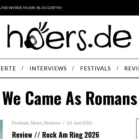
UND WERDE MUSIK BLOGGER*IN!
ERTE
INTERVIEWS
FESTIVALS
REV
We Came As Romans
Festivals
,
News
,
Reviews
10. Juni 2026
Review // Rock Am Ring 2026