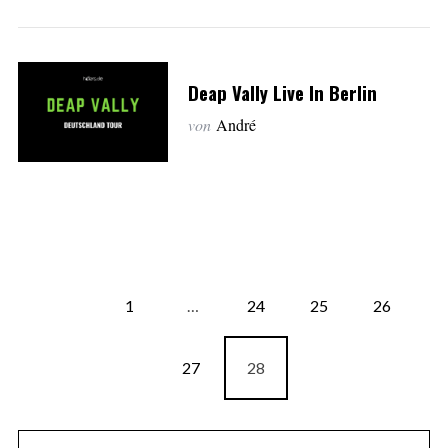
Deap Vally Live In Berlin
von
André
1
…
24
25
26
27
28