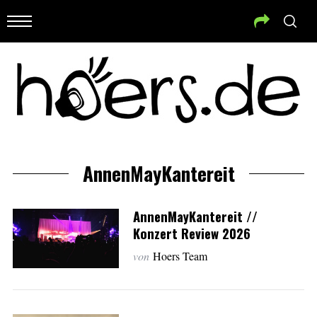
AnnenMayKantereit
AnnenMayKantereit //
Konzert Review 2026
von
Hoers Team