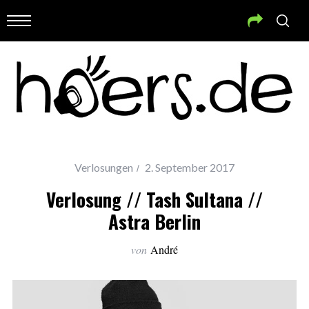
Verlosungen
2. September 2017
Verlosung // Tash Sultana //
Astra Berlin
von
André