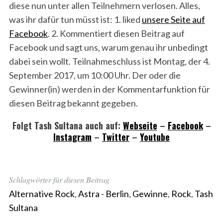
diese nun unter allen Teilnehmern verlosen. Alles,
was ihr dafür tun müsst ist: 1. liked
unsere Seite auf
Facebook
. 2. Kommentiert diesen Beitrag auf
Facebook und sagt uns, warum genau ihr unbedingt
dabei sein wollt. Teilnahmeschluss ist Montag, der 4.
September 2017, um 10:00 Uhr. Der oder die
Gewinner(in) werden in der Kommentarfunktion für
diesen Beitrag bekannt gegeben.
Folgt Tash Sultana auch auf:
Webseite
–
Facebook
–
Instagram
–
Twitter
–
Youtube
Schlagwörter für diesen Beitrag
Alternative Rock
,
Astra - Berlin
,
Gewinne
,
Rock
,
Tash
Sultana