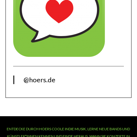
@hoers.de
ENTDECKE DURCH HOERS COOLE INDIE MUSIK, LERNE NEUE BANDS UND
KÜNSTLER*INNEN KENNEN UND FINDE HERAUS, WANN SIE KONZERTE IN