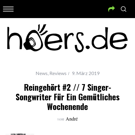
News
,
Reviews
9. März 2019
Reingehört #2 // 7 Singer-
Songwriter Für Ein Gemütliches
Wochenende
von
André