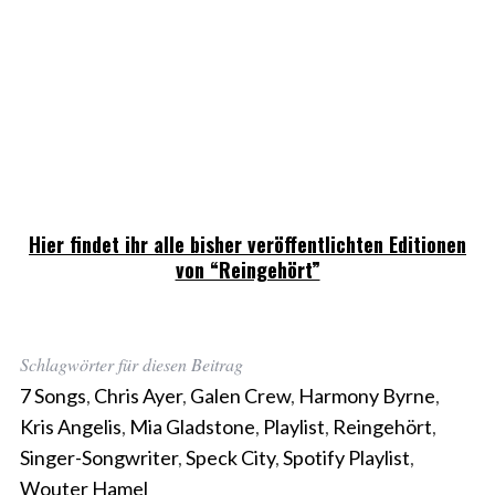
Hier findet ihr alle bisher veröffentlichten Editionen
von “Reingehört”
Schlagwörter für diesen Beitrag
7 Songs
,
Chris Ayer
,
Galen Crew
,
Harmony Byrne
,
Kris Angelis
,
Mia Gladstone
,
Playlist
,
Reingehört
,
Singer-Songwriter
,
Speck City
,
Spotify Playlist
,
Wouter Hamel