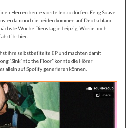
iden Herren heute vorstellen zu dürfen. Feng Suave
Amsterdam und die beiden kommen auf Deutschland
 nächste Woche Dienstag in Leipzig. Wo sie noch
hrt ihr hier.
st ihre selbstbetitelte EP und machten damit
Song “Sink into the Floor” konnte die Hörer
s allein auf Spotify generieren können.