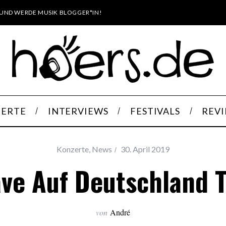
UND WERDE MUSIK BLOGGER*IN!
ERTE
INTERVIEWS
FESTIVALS
REV
Konzerte
,
News
30. April 2019
ve Auf Deutschland 
von
André