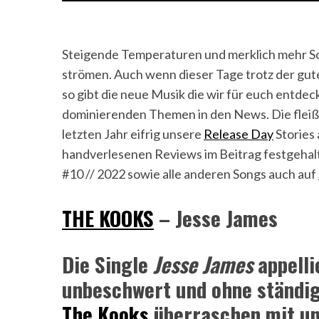
Steigende Temperaturen und merklich mehr S
strömen. Auch wenn dieser Tage trotz der gute
so gibt die neue Musik die wir für euch entdec
dominierenden Themen in den News. Die fleißi
letzten Jahr eifrig unsere
Release Day
Stories 
handverlesenen Reviews im Beitrag festgehalt
#10 // 2022 sowie alle anderen Songs auch auf
THE KOOKS
– Jesse James
Die Single
Jesse James
appelli
unbeschwert und ohne ständig
The Kooks
überraschen mit u