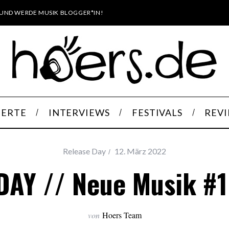
UND WERDE MUSIK BLOGGER*IN!
ERTE
INTERVIEWS
FESTIVALS
REV
Release Day
12. März 2022
DAY // Neue Musik #1
von
Hoers Team