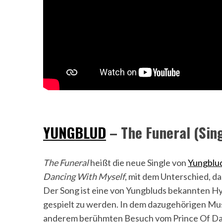
YUNGBLUD
– The Funeral (Sin
The Funeral
heißt die neue Single von
Yungblu
Dancing With Myself
, mit dem Unterschied, d
Der Song ist eine von Yungbluds bekannten Hym
gespielt zu werden. In dem dazugehörigen Mu
anderem berühmten Besuch vom Prince Of D