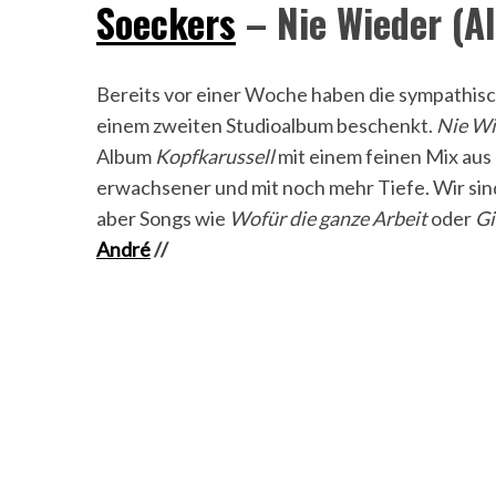
Soeckers
– Nie Wieder (A
Bereits vor einer Woche haben die sympathis
einem zweiten Studioalbum beschenkt.
Nie Wi
Album
Kopfkarussell
mit einem feinen Mix aus 
erwachsener und mit noch mehr Tiefe. Wir sind
aber Songs wie
Wofür die ganze Arbeit
oder
Gi
André
//