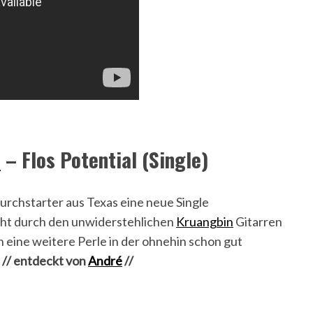
N
– Flos Potential (Single)
urchstarter aus Texas eine neue Single
icht durch den unwiderstehlichen
Kruangbin
Gitarren
 eine weitere Perle in der ohnehin schon gut
.
// entdeckt von
André
//