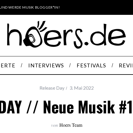
UND WERDE MUSIK BLOGGER*IN!
ERTE
INTERVIEWS
FESTIVALS
REV
Release Day
3. Mai 2022
DAY // Neue Musik #1
von
Hoers Team