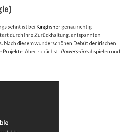
gle)
gs sehnt ist bei
Kingfisher
genau richtig
tert durch ihre Zurückhaltung, entspannten
ics. Nach diesem wunderschönen Debüt der irischen
e Projekte. Aber zunächst:
flowers-fire
abspielen und