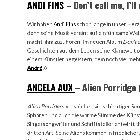
ANDI FINS
– Don’t call me, I’ll
Wir haben
Andi Fins
schon lange in unser Herz 
denn seine Musik vereint auf einfühlsame Wei
macht, ihm zuzuhören. Im neuen Album
Don’t c
Geschichten aus dem Leben seine Klangwelt per
einem Künstler begeistern, dem noch viel meh
André
//
ANGELA AUX
– Alien Porridge 
Alien Porridge
s verspielter, vielschichtiger 
Sphären und auch die warme Stimme des Küns
Singersongwriter und Schriftsteller entwirft t
dritten Art. Seine Aliens kommen in friedlich