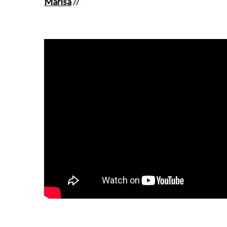
Marisa
//