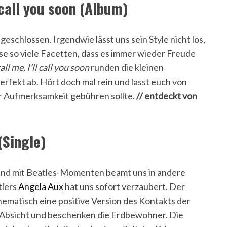
 call you soon (Album)
geschlossen. Irgendwie lässt uns sein Style nicht los,
se so viele Facetten, dass es immer wieder Freude
all me, I’ll call you soon
runden die kleinen
fekt ab. Hört doch mal rein und lasst euch von
r Aufmerksamkeit gebühren sollte.
// entdeckt von
(Single)
Sound mit Beatles-Momenten beamt uns in andere
tlers
Angela Aux
hat uns sofort verzaubert. Der
hematisch eine positive Version des Kontakts der
er Absicht und beschenken die Erdbewohner. Die