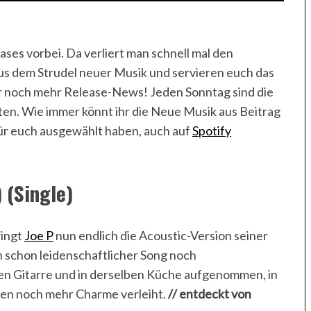
ses vorbei. Da verliert man schnell mal den
aus dem Strudel neuer Musik und servieren euch das
ar noch mehr Release-News! Jeden Sonntag sind die
en. Wie immer könnt ihr die Neue Musik aus Beitrag
 für euch ausgewählt haben, auch auf
Spotify
 (Single)
ringt
Joe P
nun endlich die Acoustic-Version seiner
n schon leidenschaftlicher Song noch
ben Gitarre und in derselben Küche aufgenommen, in
en noch mehr Charme verleiht.
// entdeckt von