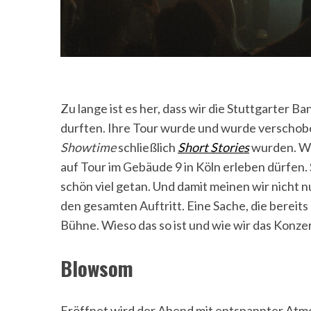
Zu lange ist es her, dass wir die Stuttgarter B
durften. Ihre Tour wurde und wurde verscho
Showtime
schließlich
Short Stories
wurden. Wi
auf Tour im Gebäude 9 in Köln erleben dürfen. 
schön viel getan. Und damit meinen wir nicht n
den gesamten Auftritt. Eine Sache, die bereits
Bühne. Wieso das so ist und wie wir das Konzert
Blowsom
Eröffnet wird der Abend mit entspannter At