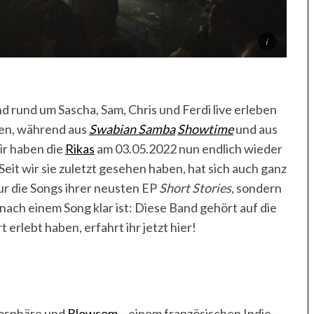
and rund um Sascha, Sam, Chris und Ferdi live erleben
ben, während aus
Swabian Samba
Showtime
und aus
r haben die
Rikas
am 03.05.2022 nun endlich wieder
Seit wir sie zuletzt gesehen haben, hat sich auch ganz
ur die Songs ihrer neusten EP
Short Stories
, sondern
 nach einem Song klar ist: Diese Band gehört auf die
 erlebt haben, erfahrt ihr jetzt hier!
mosphäre und
Blowsom
– einem französischen Indie-