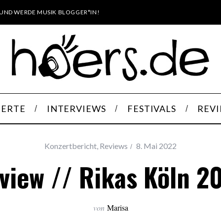
UND WERDE MUSIK BLOGGER*IN!
ERTE
INTERVIEWS
FESTIVALS
REV
Konzertbericht
,
Reviews
8. Mai 2022
view // Rikas Köln 2
von
Marisa