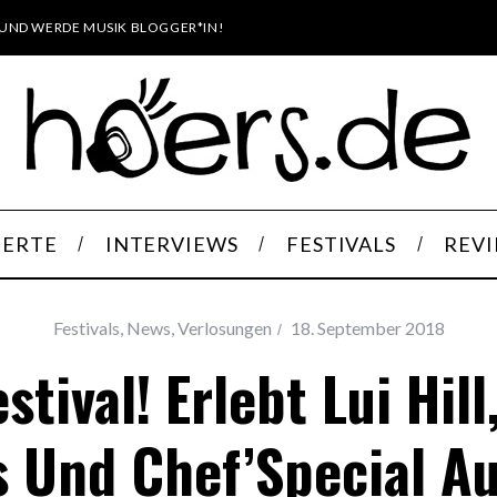
UND WERDE MUSIK BLOGGER*IN!
ERTE
INTERVIEWS
FESTIVALS
REV
Festivals
,
News
,
Verlosungen
18. September 2018
tival! Erlebt Lui Hill
s Und Chef’Special A