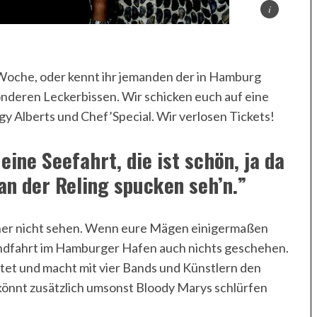
Woche, oder kennt ihr jemanden der in Hamburg
onderen Leckerbissen. Wir schicken euch auf eine
gy Alberts und Chef’Special. Wir verlosen Tickets!
 eine Seefahrt, die ist schön, ja da
n der Reling spucken seh’n.”
 eher nicht sehen. Wenn eure Mägen einigermaßen
 Rundfahrt im Hamburger Hafen auch nichts geschehen.
etet und macht mit vier Bands und Künstlern den
 könnt zusätzlich umsonst Bloody Marys schlürfen