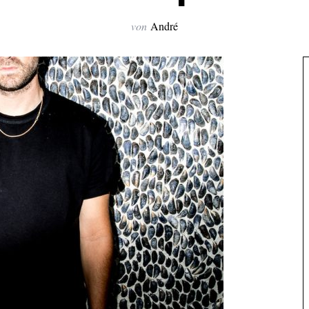
von
André