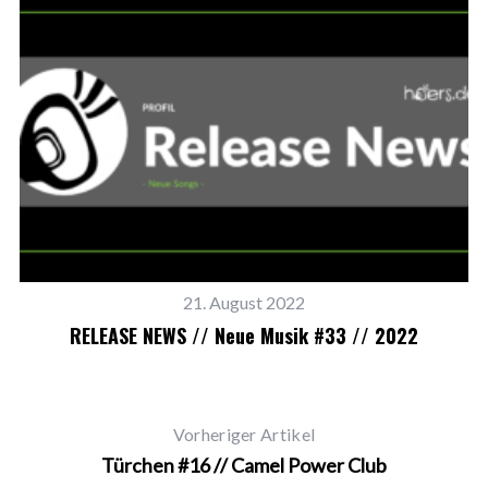
B
21. August 2022
RELEASE NEWS // Neue Musik #33 // 2022
Vorheriger Artikel
Türchen #16 // Camel Power Club