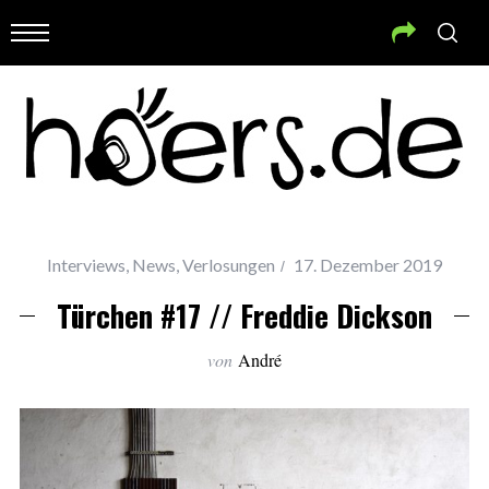
Interviews
,
News
,
Verlosungen
17. Dezember 2019
Türchen #17 // Freddie Dickson
von
André