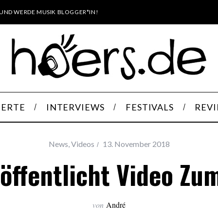
UND WERDE MUSIK BLOGGER*IN!
ERTE
INTERVIEWS
FESTIVALS
REV
News
,
Videos
13. November 2018
röffentlicht Video Zu
von
André