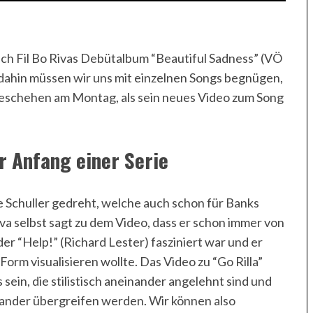
lich Fil Bo Rivas Debütalbum “Beautiful Sadness” (VÖ
 dahin müssen wir uns mit einzelnen Songs begnügen,
o geschehen am Montag, als sein neues Video zum Song
er Anfang einer Serie
 Schuller gedreht, welche auch schon für Banks
iva selbst sagt zu dem Video, dass er schon immer von
er “Help!” (Richard Lester) fasziniert war und er
orm visualisieren wollte. Das Video zu “Go Rilla”
sein, die stilistisch aneinander angelehnt sind und
inander übergreifen werden. Wir können also