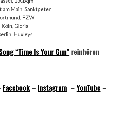
Kassel, 130bqm
t am Main, Sanktpeter
Dortmund, FZW
 Köln, Gloria
Berlin, Huxleys
 Song “Time Is Your Gun”
reinhören
–
Facebook
–
Instagram
–
YouTube
–