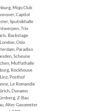
mburg, Mojo Club
nnover, Capitol
ster, Sputnikhalle
ntwerpen, Trix
aris, Backstage
 London, Oslo
terdam, Paradiso
resden, Scheune
chen, Muffathalle
zburg, Rockhouse
 Linz, Posthof
anne, Le Romandie
Zürich, Dynamo
ürnberg, Z-Bau
au, Alter Gasometer