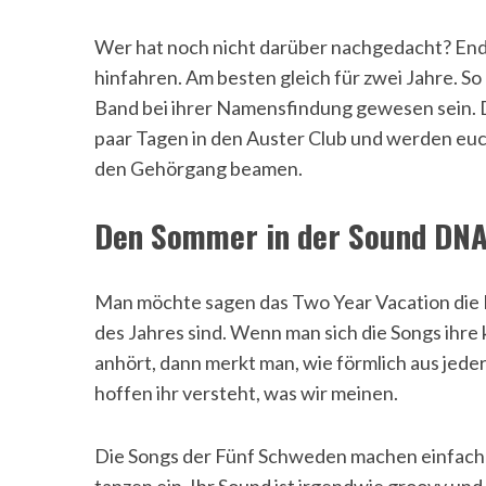
Wer hat noch nicht darüber nachgedacht? End
hinfahren. Am besten gleich für zwei Jahre. S
Band bei ihrer Namensfindung gewesen sein. 
paar Tagen in den Auster Club und werden euch
den Gehörgang beamen.
Den Sommer in der Sound DNA
Man möchte sagen das Two Year Vacation die P
des Jahres sind. Wenn man sich die Songs ihre
anhört, dann merkt man, wie förmlich aus jede
hoffen ihr versteht, was wir meinen.
Die Songs der Fünf Schweden machen einfach n