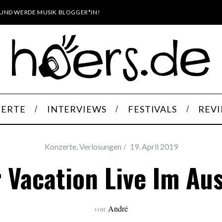
UND WERDE MUSIK BLOGGER*IN!
ERTE
INTERVIEWS
FESTIVALS
REV
Konzerte
,
Verlosungen
19. April 2019
 Vacation Live Im Au
von
André