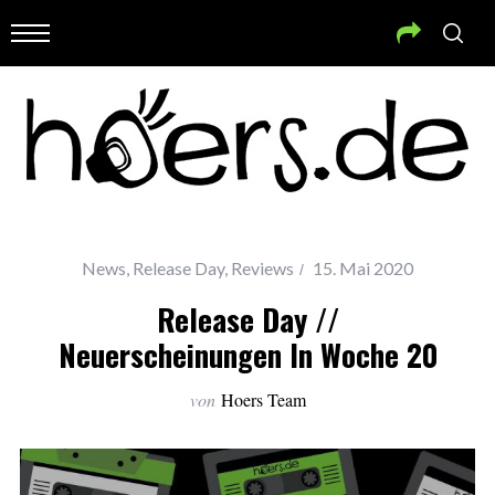
News
,
Release Day
,
Reviews
15. Mai 2020
Release Day //
Neuerscheinungen In Woche 20
von
Hoers Team