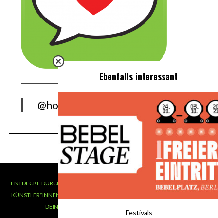
Ebenfalls interessant
@hoers.de
ENTDECKE DURCH HOERS COOLE INDIE MUSIK, LERNE NEUE BANDS UND
KÜNSTLER*INNEN KENNEN UND FINDE HERAUS, WANN SIE KONZERTE IN
DEINER NÄHE SPIELEN! © 2014-2025 HOERS.DE
Festivals