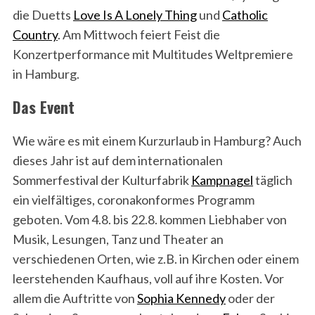
die Duetts
Love Is A Lonely Thing
und
Catholic
Country
. Am Mittwoch feiert Feist die
Konzertperformance mit Multitudes Weltpremiere
in Hamburg.
Das Event
Wie wäre es mit einem Kurzurlaub in Hamburg? Auch
dieses Jahr ist auf dem internationalen
Sommerfestival der Kulturfabrik
Kampnagel
täglich
ein vielfältiges, coronakonformes Programm
geboten. Vom 4.8. bis 22.8. kommen Liebhaber von
Musik, Lesungen, Tanz und Theater an
verschiedenen Orten, wie z.B. in Kirchen oder einem
leerstehenden Kaufhaus, voll auf ihre Kosten. Vor
allem die Auftritte von
Sophia Kennedy
oder der