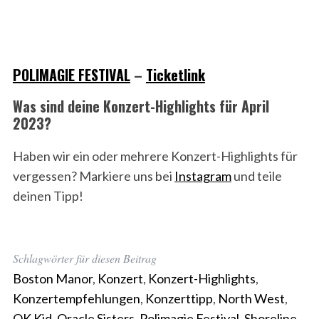
POLIMAGIE FESTIVAL
–
Ticketlink
Was sind deine Konzert-Highlights für April
2023?
Haben wir ein oder mehrere Konzert-Highlights für
vergessen? Markiere uns bei
Instagram
und teile
deinen Tipp!
Schlagwörter für diesen Beitrag
Boston Manor
,
Konzert
,
Konzert-Highlights
,
Konzertempfehlungen
,
Konzerttipp
,
North West
,
OK Kid
,
Oracle Sisters
,
Polimagie Festival
,
Shoreline
,