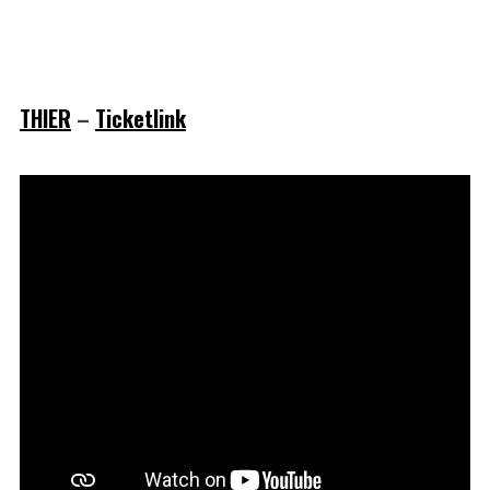
THIER
–
Ticketlink