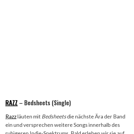
RA
Z
Z
– Bedsheets (Single)
Razz
läuten mit
Bedsheets
die nächste Ära der Band
ein und versprechen weitere Songs innerhalb des
ruhigeren Indie-Spektrums. Bald erleben wir sie auf